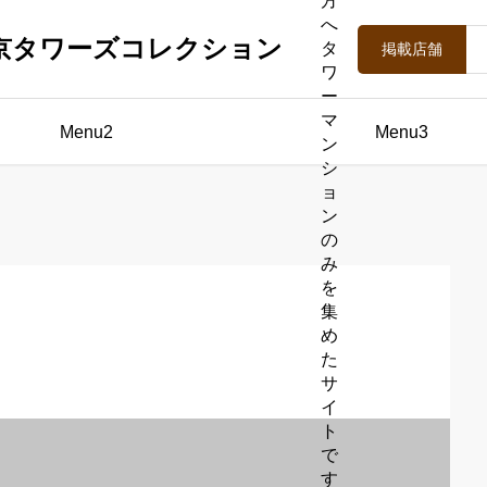
方
へ
京タワーズコレクション
タ
掲載店舗
ワ
ー
マ
Menu2
Menu3
ン
シ
ョ
ン
の
み
を
集
め
た
サ
イ
ト
で
す