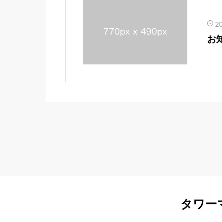
2
お
タワー